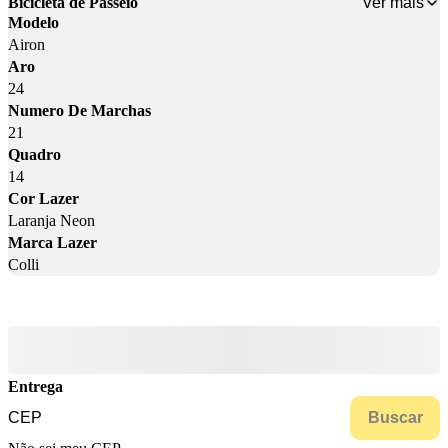
Ver mais
Bicicleta de Passeio
Modelo
Airon
Aro
24
Numero De Marchas
21
Quadro
14
Cor Lazer
Laranja Neon
Marca Lazer
Colli
Entrega
Buscar