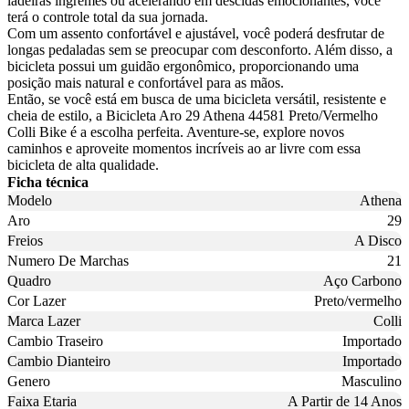
ladeiras íngremes ou acelerando em descidas emocionantes, você
terá o controle total da sua jornada.
Com um assento confortável e ajustável, você poderá desfrutar de
longas pedaladas sem se preocupar com desconforto. Além disso, a
bicicleta possui um guidão ergonômico, proporcionando uma
posição mais natural e confortável para as mãos.
Então, se você está em busca de uma bicicleta versátil, resistente e
cheia de estilo, a Bicicleta Aro 29 Athena 44581 Preto/Vermelho
Colli Bike é a escolha perfeita. Aventure-se, explore novos
caminhos e aproveite momentos incríveis ao ar livre com essa
bicicleta de alta qualidade.
Ficha técnica
Modelo
Athena
Aro
29
Freios
A Disco
Numero De Marchas
21
Quadro
Aço Carbono
Cor Lazer
Preto/vermelho
Marca Lazer
Colli
Cambio Traseiro
Importado
Cambio Dianteiro
Importado
Genero
Masculino
Faixa Etaria
A Partir de 14 Anos