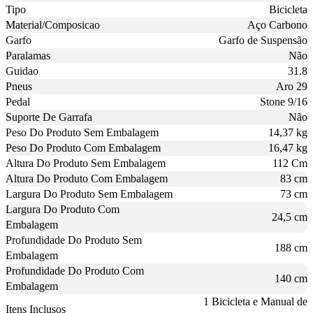
Tipo
Bicicleta
Material/Composicao
Aço Carbono
Garfo
Garfo de Suspensão
Paralamas
Não
Guidao
31.8
Pneus
Aro 29
Pedal
Stone 9/16
Suporte De Garrafa
Não
Peso Do Produto Sem Embalagem
14,37 kg
Peso Do Produto Com Embalagem
16,47 kg
Altura Do Produto Sem Embalagem
112 Cm
Altura Do Produto Com Embalagem
83 cm
Largura Do Produto Sem Embalagem
73 cm
Largura Do Produto Com
24,5 cm
Embalagem
Profundidade Do Produto Sem
188 cm
Embalagem
Profundidade Do Produto Com
140 cm
Embalagem
1 Bicicleta e Manual de
Itens Inclusos