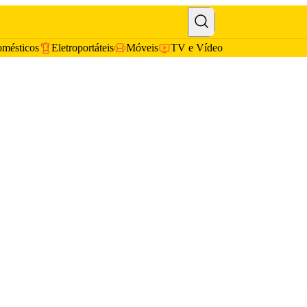
omésticos
Eletroportáteis
Móveis
TV e Vídeo