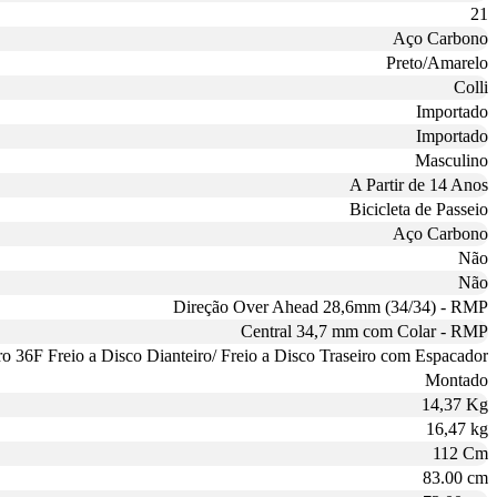
21
Aço Carbono
Preto/Amarelo
Colli
Importado
Importado
Masculino
A Partir de 14 Anos
Bicicleta de Passeio
Aço Carbono
Não
Não
Direção Over Ahead 28,6mm (34/34) - RMP
Central 34,7 mm com Colar - RMP
o 36F Freio a Disco Dianteiro/ Freio a Disco Traseiro com Espacador
Montado
14,37 Kg
16,47 kg
112 Cm
83.00 cm