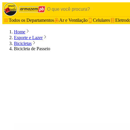
Todos os Departamentos
Ar e Ventilação
Celulares
Eletrod
Home
Esporte e Lazer
Bicicletas
Bicicleta de Passeio