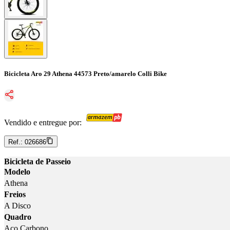
Bicicleta Aro 29 Athena 44573 Preto/amarelo Colli Bike
Vendido e entregue por:
Ref.:
026686
Bicicleta de Passeio
Modelo
Athena
Freios
A Disco
Quadro
Aço Carbono