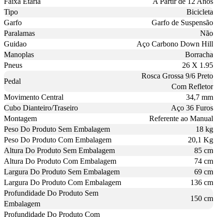
Faixa Etaria
A Partir de 12 Anos
Tipo
Bicicleta
Garfo
Garfo de Suspensão
Paralamas
Não
Guidao
Aço Carbono Down Hill
Manoplas
Borracha
Pneus
26 X 1.95
Rosca Grossa 9/6 Preto
Pedal
Com Refletor
Movimento Central
34,7 mm
Cubo Dianteiro/Traseiro
Aço 36 Furos
Montagem
Referente ao Manual
Peso Do Produto Sem Embalagem
18 kg
Peso Do Produto Com Embalagem
20,1 Kg
Altura Do Produto Sem Embalagem
85 cm
Altura Do Produto Com Embalagem
74 cm
Largura Do Produto Sem Embalagem
69 cm
Largura Do Produto Com Embalagem
136 cm
Profundidade Do Produto Sem
150 cm
Embalagem
Profundidade Do Produto Com