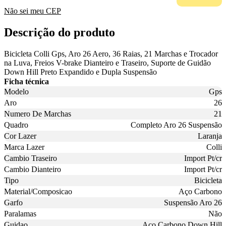
Não sei meu CEP
Descrição do produto
Bicicleta Colli Gps, Aro 26 Aero, 36 Raias, 21 Marchas e Trocador
na Luva, Freios V-brake Dianteiro e Traseiro, Suporte de Guidão
Down Hill Preto Expandido e Dupla Suspensão
Ficha técnica
Modelo
Gps
Aro
26
Numero De Marchas
21
Quadro
Completo Aro 26 Suspensão
Cor Lazer
Laranja
Marca Lazer
Colli
Cambio Traseiro
Import Pt/cr
Cambio Dianteiro
Import Pt/cr
Tipo
Bicicleta
Material/Composicao
Aço Carbono
Garfo
Suspensão Aro 26
Paralamas
Não
Guidao
Aço Carbono Down Hill