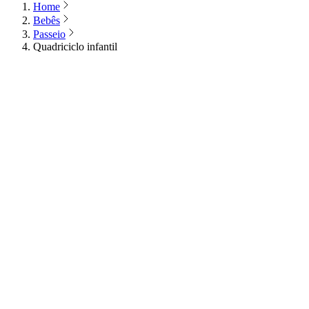
Home
Bebês
Passeio
Quadriciclo infantil