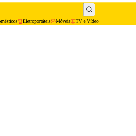
omésticos
Eletroportáteis
Móveis
TV e Vídeo