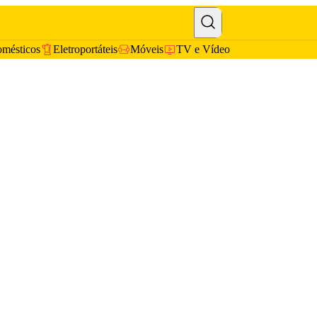
omésticos
Eletroportáteis
Móveis
TV e Vídeo