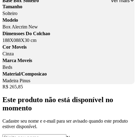
Ver mais
Base Box Solteiro
Tamanho
Solteiro
Modelo
Box Alecrim New
Dimensoes Do Colchao
188X088X30 cm
Cor Moveis
Cinza
Marca Moveis
Beds
Material/Composicao
Madeira Pinus
Price:
R$ 265,85
Este produto não está disponível no
momento
Cadastre seu nome e e-mail para ser avisado quando este produto
estiver disponível.