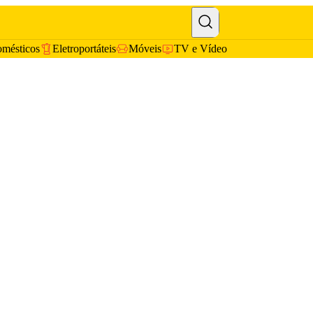
omésticos
Eletroportáteis
Móveis
TV e Vídeo