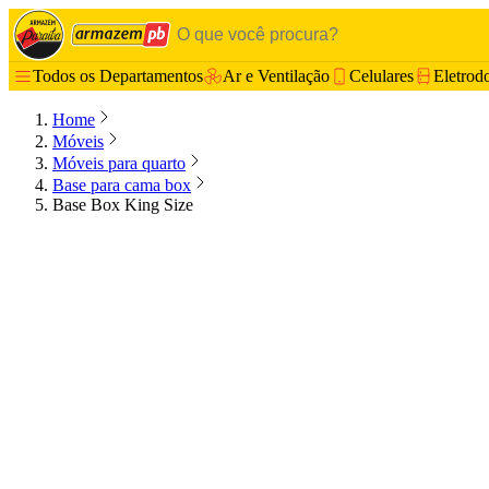
Todos os Departamentos
Ar e Ventilação
Celulares
Eletrod
Home
Móveis
Móveis para quarto
Base para cama box
Base Box King Size