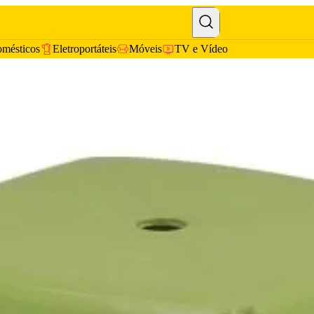
omésticos
Eletroportáteis
Móveis
TV e Vídeo