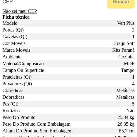
Buscar
Não sei meu CEP
Ficha técnica
Modelo
Vert Plus
Portas (Qt)
3
Gavetas (Qt)
1
Cor Moveis
Fraijo Soft
Marca Moveis
Kits Paraná
Ambiente
Cozinha
Material/Composicao
MDF
Tampo Ou Superficie
Tampo
Prateleiras (Qt)
1
Puxadores (Qt)
4
Corredicas
Metálicas
Dobradicas
Metálicas
Pes (Qt)
5
Rodizios
Não
Peso Do Produto
25,34 kg
Peso Do Produto Com Embalagem
26,35 kg
Altura Do Produto Sem Embalagem
85,7 cm