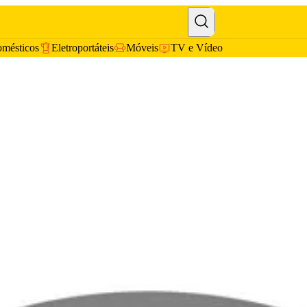
omésticos
Eletroportáteis
Móveis
TV e Vídeo