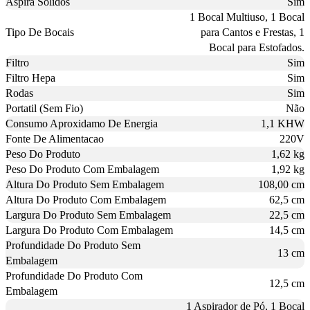
Aspira Solidos
Sim
1 Bocal Multiuso, 1 Bocal
Tipo De Bocais
para Cantos e Frestas, 1
Bocal para Estofados.
Filtro
Sim
Filtro Hepa
Sim
Rodas
Sim
Portatil (Sem Fio)
Não
Consumo Aproxidamo De Energia
1,1 KHW
Fonte De Alimentacao
220V
Peso Do Produto
1,62 kg
Peso Do Produto Com Embalagem
1,92 kg
Altura Do Produto Sem Embalagem
108,00 cm
Altura Do Produto Com Embalagem
62,5 cm
Largura Do Produto Sem Embalagem
22,5 cm
Largura Do Produto Com Embalagem
14,5 cm
Profundidade Do Produto Sem
13 cm
Embalagem
Profundidade Do Produto Com
12,5 cm
Embalagem
1 Aspirador de Pó, 1 Bocal