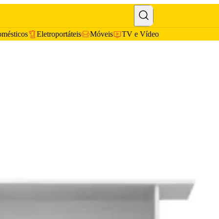
omésticos
Eletroportáteis
Móveis
TV e Vídeo