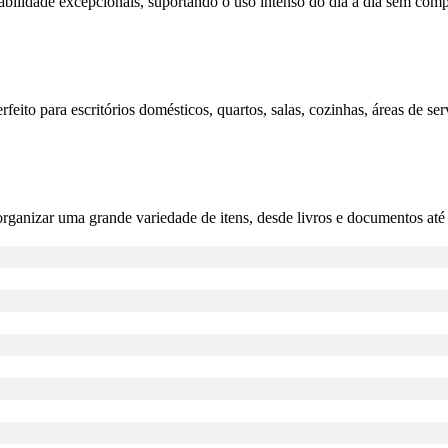
abilidade excepcionais, suportando o uso intenso do dia a dia sem comp
eito para escritórios domésticos, quartos, salas, cozinhas, áreas de se
organizar uma grande variedade de itens, desde livros e documentos até 