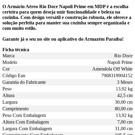
O Armário Aéreo Rio Doce Napoli Prime em MDP é a escolha
certeira para quem deseja unir funcionalidade e beleza na
cozinha. Com design versátil e construção robusta, ele oferece a
solução perfeita para manter sua cozinha sempre organizada e
com muito estilo.
Garante já o seu no site ou aplicativo do Armazém Paraíba!
Ficha técnica
Marca
Rio Doce
Modelo
Napoli Prime
Cor
Amendola Off White
Código Ean
7908319904152
Garantia do Fabricante
3 Meses
Peso
13,92 kg
Altura
42,5 cm
Largura
30,00 cm
Comprimento
80,00 cm
Peso Com Embalagem
13,92 kg
Altura Com Embalagem
7,00 cm
Largura Com Embalagem
31,00 cm