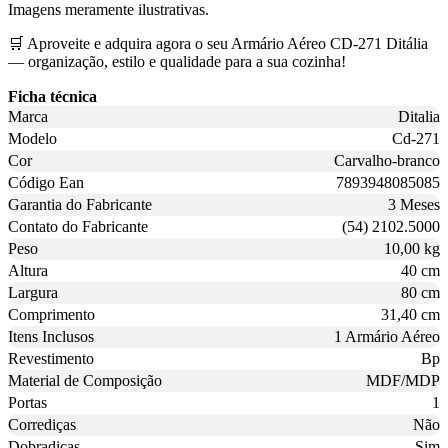
Imagens meramente ilustrativas.
🛒 Aproveite e adquira agora o seu Armário Aéreo CD-271 Ditália
— organização, estilo e qualidade para a sua cozinha!
Ficha técnica
Marca
Ditalia
Modelo
Cd-271
Cor
Carvalho-branco
Código Ean
7893948085085
Garantia do Fabricante
3 Meses
Contato do Fabricante
(54) 2102.5000
Peso
10,00 kg
Altura
40 cm
Largura
80 cm
Comprimento
31,40 cm
Itens Inclusos
1 Armário Aéreo
Revestimento
Bp
Material de Composição
MDF/MDP
Portas
1
Corrediças
Não
Dobradiças
Sim