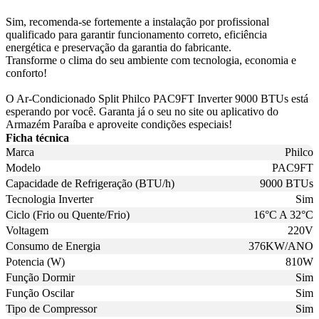
Sim, recomenda-se fortemente a instalação por profissional
qualificado para garantir funcionamento correto, eficiência
energética e preservação da garantia do fabricante.
Transforme o clima do seu ambiente com tecnologia, economia e
conforto!
O Ar-Condicionado Split Philco PAC9FT Inverter 9000 BTUs está
esperando por você. Garanta já o seu no site ou aplicativo do
Armazém Paraíba e aproveite condições especiais!
Ficha técnica
Marca
Philco
Modelo
PAC9FT
Capacidade de Refrigeração (BTU/h)
9000 BTUs
Tecnologia Inverter
Sim
Ciclo (Frio ou Quente/Frio)
16°C A 32°C
Voltagem
220V
Consumo de Energia
376KW/ANO
Potencia (W)
810W
Função Dormir
Sim
Função Oscilar
Sim
Tipo de Compressor
Sim