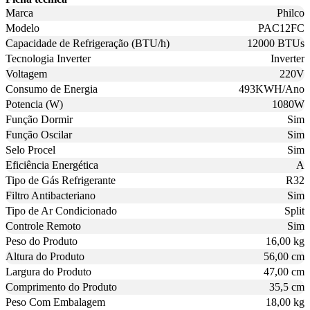
Marca
Philco
Modelo
PAC12FC
Capacidade de Refrigeração (BTU/h)
12000 BTUs
Tecnologia Inverter
Inverter
Voltagem
220V
Consumo de Energia
493KWH/Ano
Potencia (W)
1080W
Função Dormir
Sim
Função Oscilar
Sim
Selo Procel
Sim
Eficiência Energética
A
Tipo de Gás Refrigerante
R32
Filtro Antibacteriano
Sim
Tipo de Ar Condicionado
Split
Controle Remoto
Sim
Peso do Produto
16,00 kg
Altura do Produto
56,00 cm
Largura do Produto
47,00 cm
Comprimento do Produto
35,5 cm
Peso Com Embalagem
18,00 kg