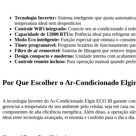
Tecnologia Inverter:
Sistema inteligente que ajusta automati
temperatura ideal sem desperdícios
Controle WiFi integrado:
Conecte seu ar-condicionado à rede W
Capacidade de 12000 BTUs:
Potência ideal para refrigerar am
Modo Eco inteligente:
Função especial que otimiza o consumo 
Timer programável:
Programe horários de funcionamento para
Filtro de ar removível:
Sistema de filtragem que remove impur
Design compacto e moderno:
Unidade interna com acabamento
Controle remoto incluso:
Para operação manual quando preferi
Por Que Escolher o Ar-Condicionado Elgi
A tecnologia Inverter do Ar-Condicionado Elgin ECO III garante conf
gerenciar a temperatura do seu ambiente pelo celular, seja em casa ou
componentes de alta eficiência energética. Além disso, a operação sil
ideal entre tecnologia avançada, economia e conforto para o dia a dia.