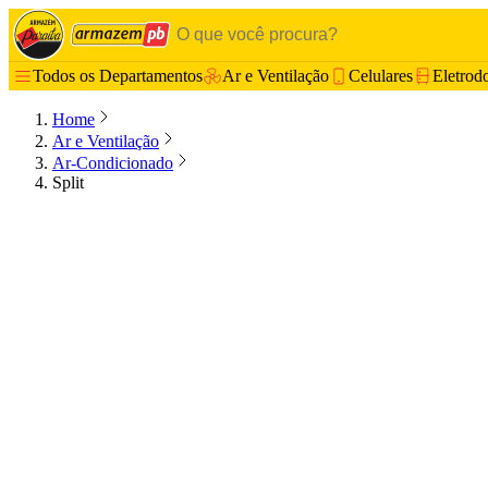
Todos os Departamentos
Ar e Ventilação
Celulares
Eletrod
Home
Ar e Ventilação
Ar-Condicionado
Split