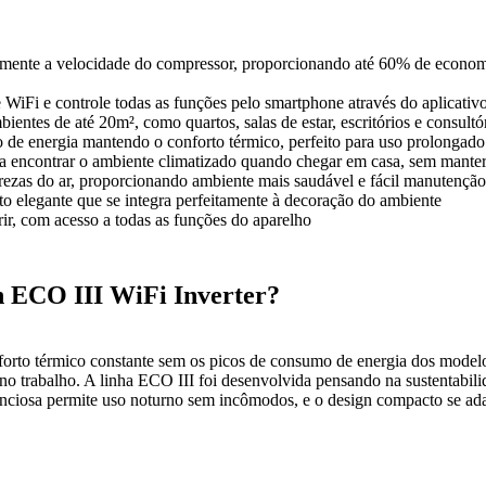
camente a velocidade do compressor, proporcionando até 60% de econo
iFi e controle todas as funções pelo smartphone através do aplicativo, 
bientes de até 20m², como quartos, salas de estar, escritórios e consultó
de energia mantendo o conforto térmico, perfeito para uso prolongado
 encontrar o ambiente climatizado quando chegar em casa, sem manter
ezas do ar, proporcionando ambiente mais saudável e fácil manutenção
 elegante que se integra perfeitamente à decoração do ambiente
r, com acesso a todas as funções do aparelho
n ECO III WiFi Inverter?
orto térmico constante sem os picos de consumo de energia dos modelos
 no trabalho. A linha ECO III foi desenvolvida pensando na sustentabil
enciosa permite uso noturno sem incômodos, e o design compacto se adapt