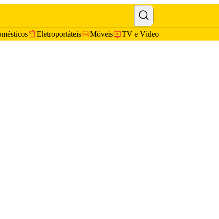
omésticos
Eletroportáteis
Móveis
TV e Vídeo