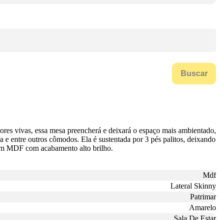
Buscar
ores vivas, essa mesa preencherá e deixará o espaço mais ambientado,
a e entre outros cômodos. Ela é sustentada por 3 pés palitos, deixando
a em MDF com acabamento alto brilho.
Mdf
Lateral Skinny
Patrimar
Amarelo
Sala De Estar