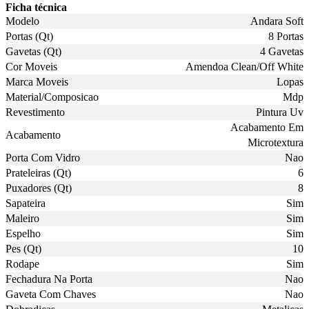
Ficha técnica
Modelo
Andara Soft
Portas (Qt)
8 Portas
Gavetas (Qt)
4 Gavetas
Cor Moveis
Amendoa Clean/Off White
Marca Moveis
Lopas
Material/Composicao
Mdp
Revestimento
Pintura Uv
Acabamento Em
Acabamento
Microtextura
Porta Com Vidro
Nao
Prateleiras (Qt)
6
Puxadores (Qt)
8
Sapateira
Sim
Maleiro
Sim
Espelho
Sim
Pes (Qt)
10
Rodape
Sim
Fechadura Na Porta
Nao
Gaveta Com Chaves
Nao