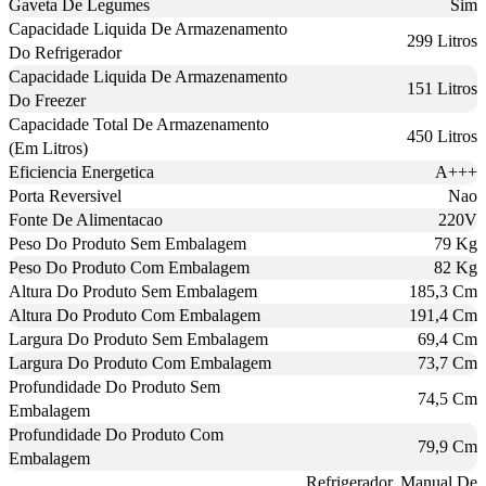
Gaveta De Legumes
Sim
Capacidade Liquida De Armazenamento
299 Litros
Do Refrigerador
Capacidade Liquida De Armazenamento
151 Litros
Do Freezer
Capacidade Total De Armazenamento
450 Litros
(Em Litros)
Eficiencia Energetica
A+++
Porta Reversivel
Nao
Fonte De Alimentacao
220V
Peso Do Produto Sem Embalagem
79 Kg
Peso Do Produto Com Embalagem
82 Kg
Altura Do Produto Sem Embalagem
185,3 Cm
Altura Do Produto Com Embalagem
191,4 Cm
Largura Do Produto Sem Embalagem
69,4 Cm
Largura Do Produto Com Embalagem
73,7 Cm
Profundidade Do Produto Sem
74,5 Cm
Embalagem
Profundidade Do Produto Com
79,9 Cm
Embalagem
Refrigerador, Manual De