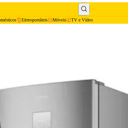
omésticos
Eletroportáteis
Móveis
TV e Vídeo