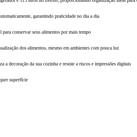
igerador e 115 litros no freezer, proporcionando organização ideal para 
utomaticamente, garantindo praticidade no dia a dia
al para conservar seus alimentos por mais tempo
visualização dos alimentos, mesmo em ambientes com pouca luz
 a decoração da sua cozinha e resiste a riscos e impressões digitais
quer superfície