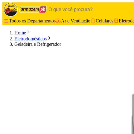
Todos os Departamentos
Ar e Ventilação
Celulares
Eletrod
Home
Eletrodomésticos
Geladeira e Refrigerador