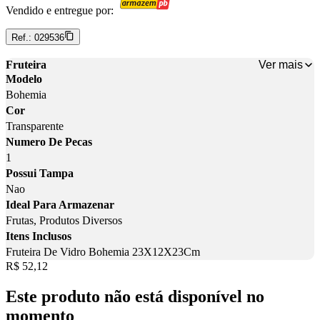
Vendido e entregue por:
Ref.:
029536
Ver mais
Fruteira
Modelo
Bohemia
Cor
Transparente
Numero De Pecas
1
Possui Tampa
Nao
Ideal Para Armazenar
Frutas, Produtos Diversos
Itens Inclusos
Fruteira De Vidro Bohemia 23X12X23Cm
Price:
R$ 52,12
Este produto não está disponível no
momento