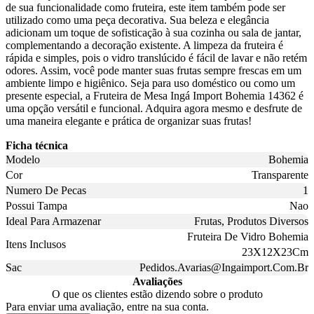
de sua funcionalidade como fruteira, este item também pode ser
utilizado como uma peça decorativa. Sua beleza e elegância
adicionam um toque de sofisticação à sua cozinha ou sala de jantar,
complementando a decoração existente. A limpeza da fruteira é
rápida e simples, pois o vidro translúcido é fácil de lavar e não retém
odores. Assim, você pode manter suas frutas sempre frescas em um
ambiente limpo e higiênico. Seja para uso doméstico ou como um
presente especial, a Fruteira de Mesa Ingá Import Bohemia 14362 é
uma opção versátil e funcional. Adquira agora mesmo e desfrute de
uma maneira elegante e prática de organizar suas frutas!
Ficha técnica
Modelo
Bohemia
Cor
Transparente
Numero De Pecas
1
Possui Tampa
Nao
Ideal Para Armazenar
Frutas, Produtos Diversos
Fruteira De Vidro Bohemia
Itens Inclusos
23X12X23Cm
Sac
Pedidos.Avarias@Ingaimport.Com.Br
Avaliações
O que os clientes estão dizendo sobre o produto
Para enviar uma avaliação, entre na sua conta.