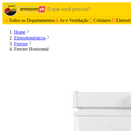
Todos os Departamentos
Ar e Ventilação
Celulares
Eletrod
Home
Eletrodomésticos
Freezer
Freezer Horizontal