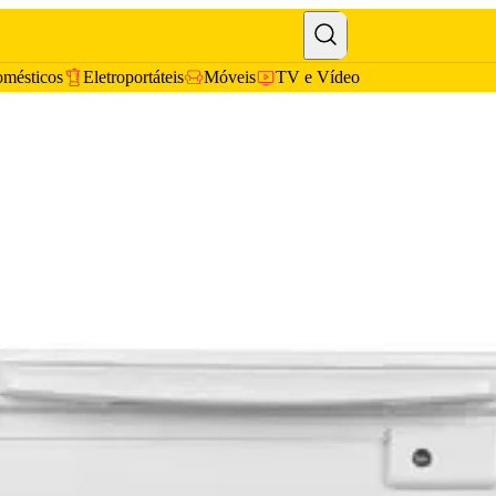
omésticos
Eletroportáteis
Móveis
TV e Vídeo