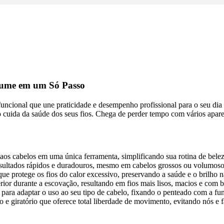
olume em um Só Passo
ifuncional que une praticidade e desempenho profissional para o seu di
to cuida da saúde dos seus fios. Chega de perder tempo com vários apa
aos cabelos em uma única ferramenta, simplificando sua rotina de belez
esultados rápidos e duradouros, mesmo em cabelos grossos ou volumoso
e protege os fios do calor excessivo, preservando a saúde e o brilho n
ior durante a escovação, resultando em fios mais lisos, macios e com b
 para adaptar o uso ao seu tipo de cabelo, fixando o penteado com a fun
 giratório que oferece total liberdade de movimento, evitando nós e f