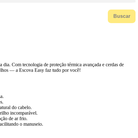
Buscar
a a dia. Com tecnologia de proteção térmica avançada e cerdas de
relhos — a Escova Easy faz tudo por você!
a.
s.
atural do cabelo.
rilho incomparável.
ção de ar frio.
acilitando o manuseio.