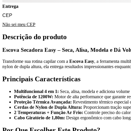
Entrega
Não sei meu CEP
Descrição do produto
Escova Secadora Easy – Seca, Alisa, Modela e Dá V
Transforme sua rotina capilar com a
Escova Easy
, a ferramenta mult
nylon de dupla altura, ela entrega resultados impressionantes enquan
Principais Características
Multifuncional 4 em 1:
Seca, alisa, modela e adiciona volume 
Potência de 1200W:
Motor de alta performance que garante r
Proteção Térmica Avançada:
Revestimento térmico especial qu
Cerdas de Nylon de Dupla Altura:
Proporcionam tração super
2 Temperaturas + Função Ar Frio:
Controle preciso do calor
Cabo Giratório de 1,80m:
Design ergonômico com cabo longo e
Por Que Escolher Este Produto?