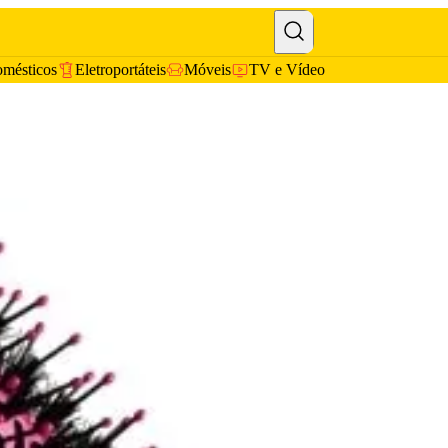
omésticos
Eletroportáteis
Móveis
TV e Vídeo