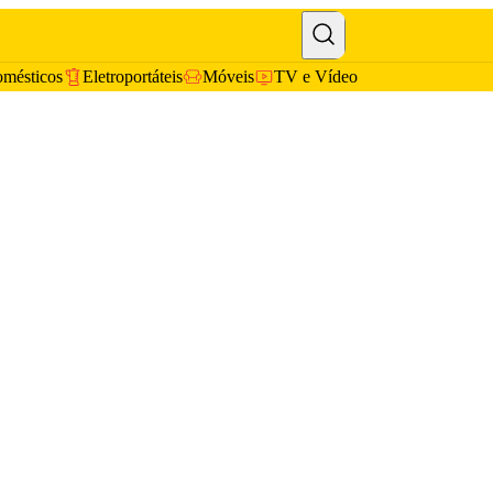
omésticos
Eletroportáteis
Móveis
TV e Vídeo