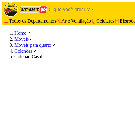
Todos os Departamentos
Ar e Ventilação
Celulares
Eletrod
Home
Móveis
Móveis para quarto
Colchões
Colchão Casal