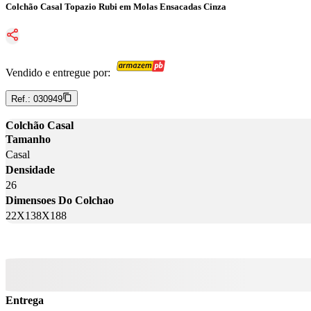
Colchão Casal Topazio Rubi em Molas Ensacadas Cinza
Vendido e entregue por:
Ref.:
030949
Colchão Casal
Tamanho
Casal
Densidade
26
Dimensoes Do Colchao
22X138X188
Entrega