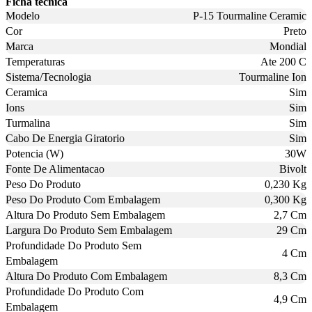
Ficha técnica
Modelo
P-15 Tourmaline Ceramic
Cor
Preto
Marca
Mondial
Temperaturas
Ate 200 C
Sistema/Tecnologia
Tourmaline Ion
Ceramica
Sim
Ions
Sim
Turmalina
Sim
Cabo De Energia Giratorio
Sim
Potencia (W)
30W
Fonte De Alimentacao
Bivolt
Peso Do Produto
0,230 Kg
Peso Do Produto Com Embalagem
0,300 Kg
Altura Do Produto Sem Embalagem
2,7 Cm
Largura Do Produto Sem Embalagem
29 Cm
Profundidade Do Produto Sem
4 Cm
Embalagem
Altura Do Produto Com Embalagem
8,3 Cm
Profundidade Do Produto Com
4,9 Cm
Embalagem