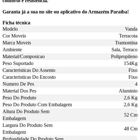
conforto e resistência.
Garanta já a sua no site ou aplicativo do Armazém Paraíba!
Ficha técnica
Modelo
Vanda
Cor Moveis
Terracota
Marca Moveis
Tramontina
Ambiente
Sala, Terraco
Material/Composicao
Polipropileno
Peso Suportado
154Kg
Caracteristicas Do Assento
Fixo
Caracteristicas Do Encosto
Fixo
Numero De Pes
4
Material Dos Pes
Aluminio
Peso Do Produto
2,6 Kg
Peso Do Produto Com Embalagem
2,6 Kg
Altura Do Produto Sem
52 Cm
Embalagem
Largura Do Produto Sem
48 Cm
Embalagem
Profundidade Do Produto Sem