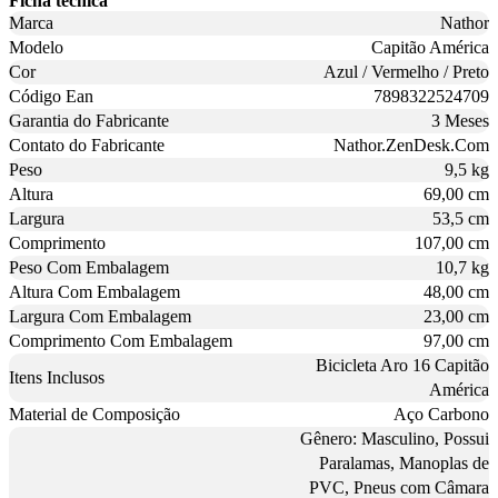
Ficha técnica
Marca
Nathor
Modelo
Capitão América
Cor
Azul / Vermelho / Preto
Código Ean
7898322524709
Garantia do Fabricante
3 Meses
Contato do Fabricante
Nathor.ZenDesk.Com
Peso
9,5 kg
Altura
69,00 cm
Largura
53,5 cm
Comprimento
107,00 cm
Peso Com Embalagem
10,7 kg
Altura Com Embalagem
48,00 cm
Largura Com Embalagem
23,00 cm
Comprimento Com Embalagem
97,00 cm
Bicicleta Aro 16 Capitão
Itens Inclusos
América
Material de Composição
Aço Carbono
Gênero: Masculino, Possui
Paralamas, Manoplas de
PVC, Pneus com Câmara