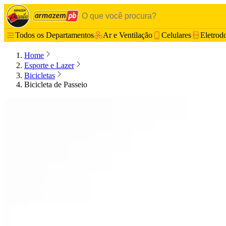
Todos os Departamentos
Ar e Ventilação
Celulares
Eletrod
Home
Esporte e Lazer
Bicicletas
Bicicleta de Passeio