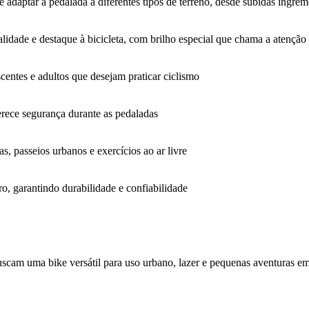
adaptar a pedalada a diferentes tipos de terreno, desde subidas íngreme
idade e destaque à bicicleta, com brilho especial que chama a atenção
scentes e adultos que desejam praticar ciclismo
ferece segurança durante as pedaladas
s, passeios urbanos e exercícios ao ar livre
ro, garantindo durabilidade e confiabilidade
e buscam uma bike versátil para uso urbano, lazer e pequenas aventuras em 