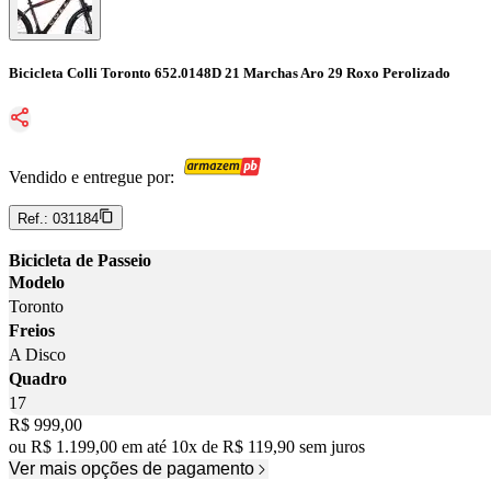
Bicicleta Colli Toronto 652.0148D 21 Marchas Aro 29 Roxo Perolizado
Vendido e entregue por:
Ref.:
031184
Bicicleta de Passeio
Modelo
Toronto
Freios
A Disco
Quadro
17
Price:
R$ 999,00
ou
R$ 1.199,00
em até
10
x
de
R$ 119,90
sem juros
Ver mais opções de pagamento