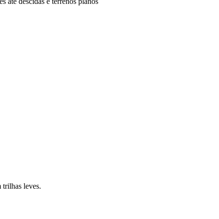
s até descidas e terrenos planos
trilhas leves.