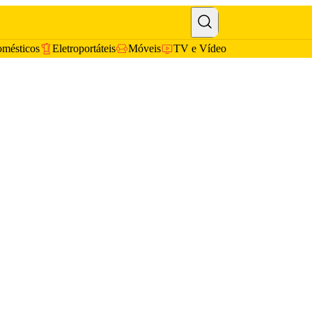
omésticos
Eletroportáteis
Móveis
TV e Vídeo