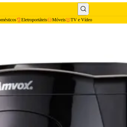
omésticos
Eletroportáteis
Móveis
TV e Vídeo