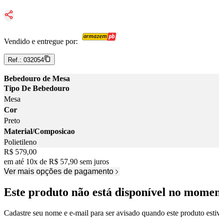
Vendido e entregue por:
Ref.:
032054
Bebedouro de Mesa
Tipo De Bebedouro
Mesa
Cor
Preto
Material/Composicao
Polietileno
Price:
R$ 579,00
em até
10
x
de
R$ 57,90
sem juros
Ver mais opções de pagamento
Este produto não está disponível no mome
Cadastre seu nome e e-mail para ser avisado quando este produto estiv