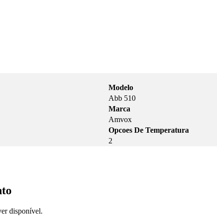
Modelo
Abb 510
Marca
Amvox
Opcoes De Temperatura
2
nto
er disponível.