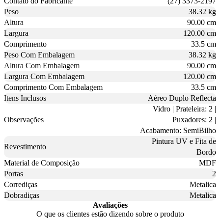
Contato do Fabricante
(27) 3373-2197
Peso
38.32 kg
Altura
90.00 cm
Largura
120.00 cm
Comprimento
33.5 cm
Peso Com Embalagem
38.32 kg
Altura Com Embalagem
90.00 cm
Largura Com Embalagem
120.00 cm
Comprimento Com Embalagem
33.5 cm
Itens Inclusos
Aéreo Duplo Reflecta
Vidro | Prateleira: 2 |
Observações
Puxadores: 2 |
Acabamento: SemiBilho
Pintura UV e Fita de
Revestimento
Bordo
Material de Composição
MDF
Portas
2
Corrediças
Metalica
Dobradiças
Metalica
Avaliações
O que os clientes estão dizendo sobre o produto